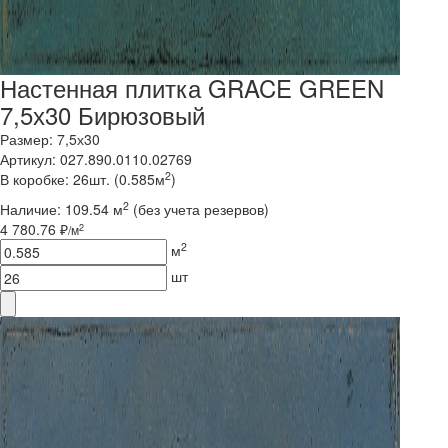
Настенная плитка GRACE GREEN
7,5х30 Бирюзовый
Размер: 7,5х30
Артикул: 027.890.0110.02769
2
В коробке: 26шт. (0.585м
)
2
Наличие:
109.54 м
(без учета резервов)
4 780.76 ₽
2
/м
2
м
шт