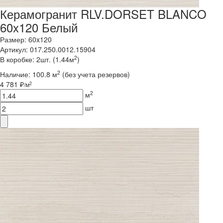
Керамогранит RLV.DORSET BLANCO
60x120 Белый
Размер: 60x120
Артикул: 017.250.0012.15904
2
В коробке: 2шт. (1.44м
)
2
Наличие:
100.8 м
(без учета резервов)
4 781 ₽
2
/м
2
м
шт