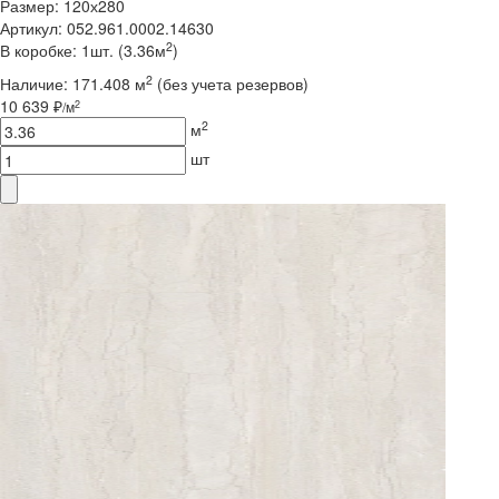
Размер: 120х280
Артикул: 052.961.0002.14630
2
В коробке: 1шт. (3.36м
)
2
Наличие:
171.408 м
(без учета резервов)
10 639 ₽
2
/м
2
м
шт