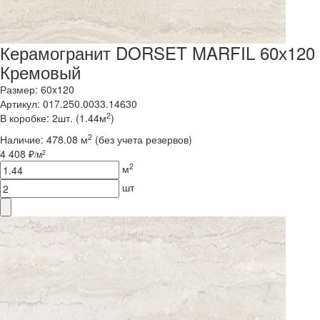
Керамогранит DORSET MARFIL 60х120
Кремовый
Размер: 60x120
Артикул: 017.250.0033.14630
2
В коробке: 2шт. (1.44м
)
2
Наличие:
478.08 м
(без учета резервов)
4 408 ₽
2
/м
2
м
шт