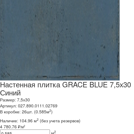
Настенная плитка GRACE BLUE 7,5х30
Синий
Размер: 7,5х30
Артикул: 027.890.0111.02769
2
В коробке: 26шт. (0.585м
)
2
Наличие:
104.96 м
(без учета резервов)
4 780.76 ₽
2
/м
2
м