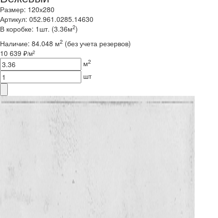
Размер: 120х280
Артикул: 052.961.0285.14630
2
В коробке: 1шт. (3.36м
)
2
Наличие:
84.048 м
(без учета резервов)
10 639 ₽
2
/м
2
м
шт