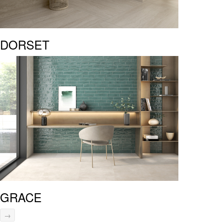
DORSET
GRACE
→