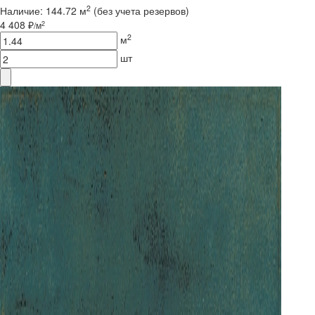
2
Наличие:
144.72 м
(без учета резервов)
4 408 ₽
2
/м
2
м
шт