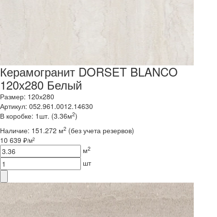
Керамогранит DORSET BLANCO
120х280 Белый
Размер: 120х280
Артикул: 052.961.0012.14630
2
В коробке: 1шт. (3.36м
)
2
Наличие:
151.272 м
(без учета резервов)
10 639 ₽
2
/м
2
м
шт