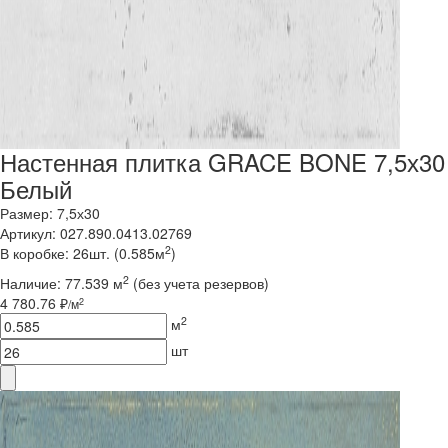
Настенная плитка GRACE BONE 7,5х30
Белый
Размер: 7,5х30
Артикул: 027.890.0413.02769
2
В коробке: 26шт. (0.585м
)
2
Наличие:
77.539 м
(без учета резервов)
4 780.76 ₽
2
/м
2
м
шт