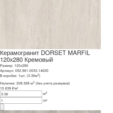
Керамогранит DORSET MARFIL
120х280 Кремовый
Размер: 120х280
Артикул: 052.961.0033.14630
2
В коробке: 1шт. (3.36м
)
2
Наличие:
208.368 м
(без учета резервов)
10 639 ₽
2
/м
2
м
шт