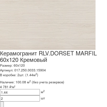
Керамогранит RLV.DORSET MARFIL
60x120 Кремовый
Размер: 60x120
Артикул: 017.250.0033.15904
2
В коробке: 2шт. (1.44м
)
2
Наличие:
100.08 м
(без учета резервов)
4 781 ₽
2
/м
2
м
шт