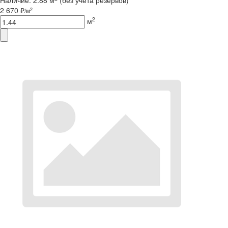
Наличие:
2.88 м
(без учета резервов)
2 670 ₽
2
/м
2
м