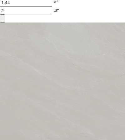
2
м
шт